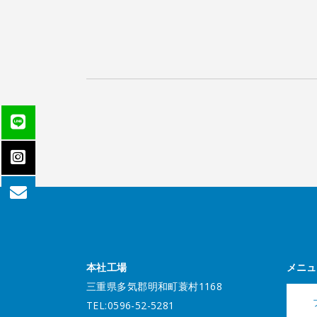
本社工場
メニュ
三重県多気郡明和町蓑村1168
TEL:0596-52-5281